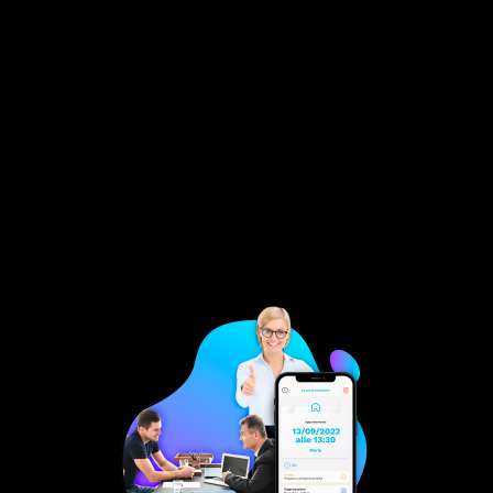
ufirst è in grado di digitalizzare la gestione del
customer journey dei tuoi clienti o utenti in ciascuna
fase: dalla fase iniziale, di prenotazione del servizio,
alla fase finale, di follow up e raccolta dei feedback,
passando per la fase centrale, quella di erogazione
del servizio.
In ognuno di questi momenti, la suite ufirst è in
grado di garantire alla tua azienda, organizzazione o
struttura la possibilità di offrire agli utenti un servizio
completamente digitalizzato, accessibile in modo
semplice e rapido, fruibile da tutti.