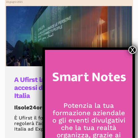
A Ufirst la gestione smart degli
accessi del pubblico del Padiglione
Italia
Potenzia la tua
Ilsole24ore
formazione aziendale
È Ufirst il fornitore della piattaforma che
o gli eventi divulgativi
regolerà l’accesso dei visitatori del Padiglione
che la tua realtà
Italia ad Expo Dubai
organizza, grazie ai